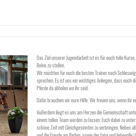
TRAIL UND EXTREME-TRAIL
WOCHENENDE 31.05-01.06.25
T
,
ANN-CHRISTIN MEINECKE
22. APRIL 2025
Das Ziel unserer Jugendarbeit ist es für euch tolle Kurse
R
Z
Beine zu stellen.
T
Wir möchten für euch die besten Trainer nach Schleswig-H
sprechen. Es ist uns ein wichtiges Anliegen, dass euch d
Pferde da abholen wo ihr seid.
Dafür brauchen wir eure Hilfe. Wir freuen uns, wenn ihr 
Außerdem liegt es uns am Herzen die Gemeinschaft unte
einem tollen Team werden zu lassen. Euch dabei zu unte
schöne Zeit mit Gleichgesinnten zu verbringen. Neben al
und die Freude am Reiten, sowie der faire und liebevolle 