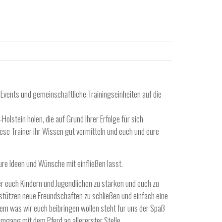
, Events und gemeinschaftliche Trainingseinheiten auf die
ÜCHTER UND INTERESSIERTEN
REFFEN
olstein holen, die auf Grund Ihrer Erfolge für sich
,
ANN-CHRISTIN MEINECKE
30. MÄRZ 2025
iese Trainer ihr Wissen gut vermitteln und euch und eure
eure Ideen und Wünsche mit einfließen lasst.
r euch Kindern und Jugendlichen zu stärken und euch zu
rstützen neue Freundschaften zu schließen und einfach eine
lem was wir euch beibringen wollen steht für uns der Spaß
Umgang mit dem Pferd an allererster Stelle.