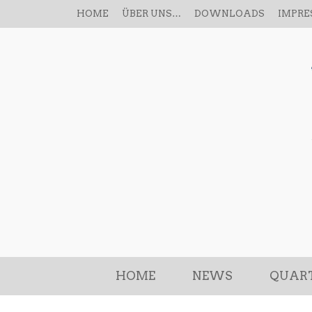
HOME
ÜBER UNS…
DOWNLOADS
IMPR
HOME
NEWS
QUART