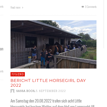
nts
0 Comments
Read more
ion
nts
JUGEND
BERICHT LITTLE HORSEGIRL DAY
2022
,
SASSA BOOS
5. SEPTEMBER 2022
Am Samstag den 20.08.2022 trafen sich acht Little
Horsegirls bei bestem Wetter auf dem Hof von Lamprecht All