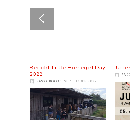
Bericht Little Horsegirl Day
Juge
2022
SAS
,
SASSA BOOS
5. SEPTEMBER 2022