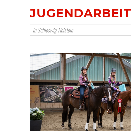
JUGENDARBEI
in Schleswig-Holstein
ZUCHTSCHAU 14.09.25 DIESES JAH
MIT PHCG IN SCHÖNKIRCHEN
,
ANN-CHRISTIN MEINECKE
14. AUGUST 2025