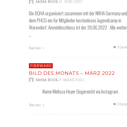
,
SASSA BOOS
12. JUNI 2022
Die DQHA organisiert zusammen mit der NRHA Germany un
dem PHCG ein für Mitglieder kostenloses Jugendcamp in
Warendorf. Anmeldeschluss ist der 20.06.2022 Alle weite
…
0 Comme
Read more
PINNWAND
BILD DES MONATS – MÄRZ 2022
,
SASSA BOOS
9. MÄRZ 2022
Name Melissa Heyer Eingereicht via Instagram
0 Comme
Read more