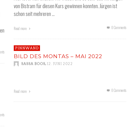
von Bistram für diesen Kurs gewinnen konnten. Jürgen ist
schon seit mehreren …
d
0 Comments
Read more
ren
PINNWAND
nts
BILD DES MONTAS – MAI 2022
,
SASSA BOOS
12. JUNI 2022
0 Comments
Read more
nts