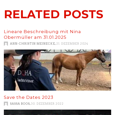
RELATED POSTS
Lineare Beschreibung mit Nina
Obermüller am 31.01.2025
,
ANN-CHRISTIN MEINECKE
21. DEZEMBER 2024
Save the Dates 2023
,
SASSA BOOS
30. DEZEMBER 2022