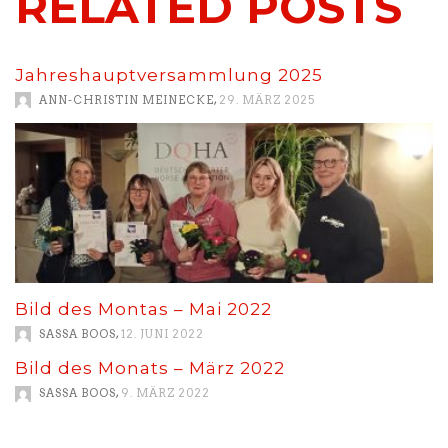
RELATED POSTS
Jahreshauptversammlung 2025
,
ANN-CHRISTIN MEINECKE
29. MÄRZ 2025
Bild des Montas – Mai 2022
,
SASSA BOOS
12. JUNI 2022
Bild des Monats – März 2022
,
SASSA BOOS
9. MÄRZ 2022